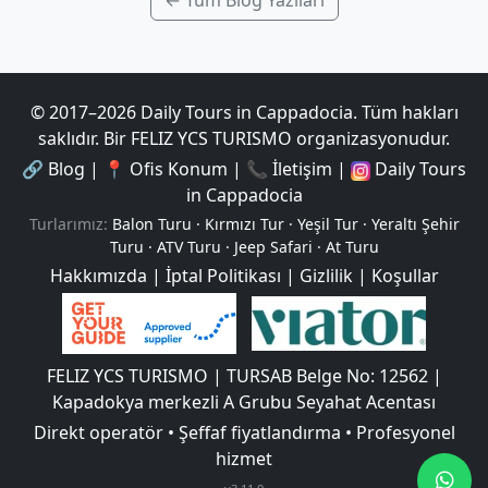
← Tüm Blog Yazıları
© 2017–
2026
Daily Tours in Cappadocia
.
Tüm hakları
saklıdır.
Bir FELIZ YCS TURISMO organizasyonudur.
🔗
Blog
|
📍
Ofis Konum
|
📞
İletişim
|
Daily Tours
in Cappadocia
Turlarımız
:
Balon Turu
·
Kırmızı Tur
·
Yeşil Tur
·
Yeraltı Şehir
Turu
·
ATV Turu
·
Jeep Safari
·
At Turu
Hakkımızda
|
İptal Politikası
|
Gizlilik
|
Koşullar
FELIZ YCS TURISMO | TURSAB Belge No: 12562 |
Kapadokya merkezli A Grubu Seyahat Acentası
Direkt operatör • Şeffaf fiyatlandırma • Profesyonel
hizmet