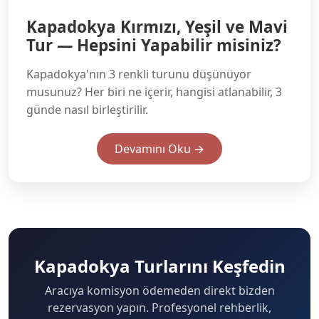
Kapadokya Kırmızı, Yeşil ve Mavi
Tur — Hepsini Yapabilir misiniz?
Kapadokya'nın 3 renkli turunu düşünüyor
musunuz? Her biri ne içerir, hangisi atlanabilir, 3
günde nasıl birleştirilir.
Devamını Oku →
Kapadokya Turlarını Keşfedin
Aracıya komisyon ödemeden direkt bizden
rezervasyon yapın. Profesyonel rehberlik,