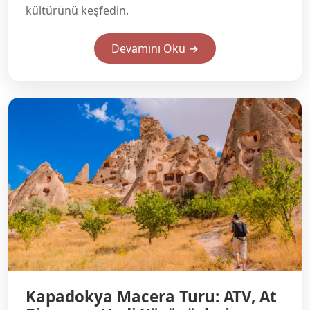
kültürünü keşfedin.
Devamını Oku →
Kapadokya Macera Turu: ATV, At