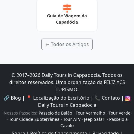
Guia de Viagem da
Capadócia
← Todos os Artigos
© 2017–
2026
Daily Tours in Cappadocia
.
Todos os
direitos reservados.
Uma organização da FELIZ YCS
TURISMO.
🔗
Blog
|
📍
Localização do Escritório
|
📞
Contato
|
Daily Tours in Cappadocia
Nossos Passeios
:
Passeio de Balão
·
Tour Vermelho
·
Tour Verde
·
Tour Cidade Subterrânea
·
Tour ATV
·
Jeep Safari
·
Passeio a
Cavalo
Sobre
|
Política de Cancelamento
|
Privacidade
|