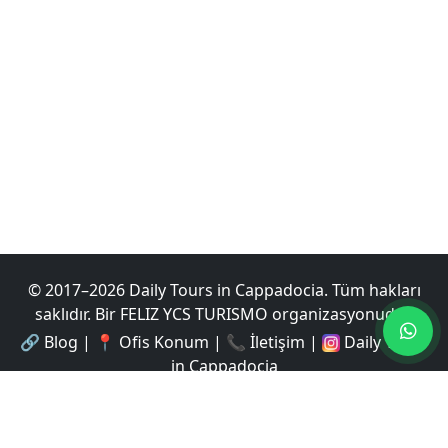
© 2017–
2026
Daily Tours in Cappadocia
.
Tüm hakları
saklıdır.
Bir FELIZ YCS TURISMO organizasyonudur.
🔗
Blog
|
📍
Ofis Konum
|
📞
İletişim
|
Daily Tours
in Cappadocia
Turlarımız
:
Balon Turu
·
Kırmızı Tur
·
Yeşil Tur
·
Yeraltı Şehir
Turu
·
ATV Turu
·
Jeep Safari
·
At Turu
Hakkımızda
|
İptal Politikası
|
Gizlilik
|
Koşullar