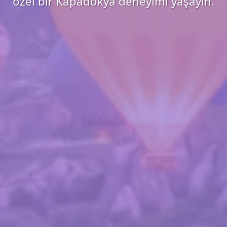
özel bir Kapadokya deneyimi yaşayın.