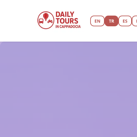
EN
TR
ES