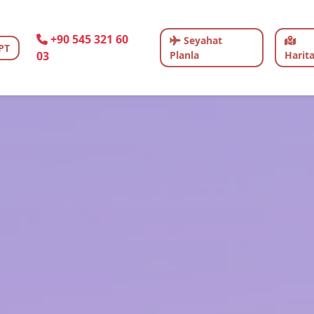
+90 545 321 60
Seyahat
PT
03
Planla
Harit