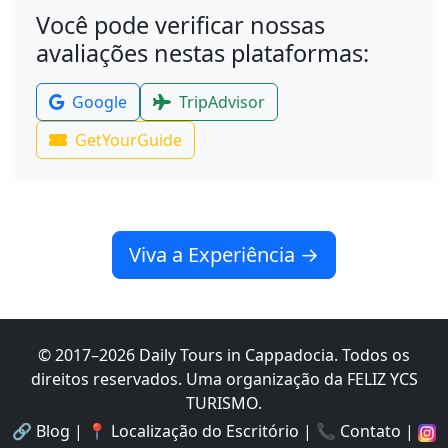
Você pode verificar nossas
avaliações nestas plataformas:
Google
TripAdvisor
GetYourGuide
Viva a Experiência
→
© 2017–
2026
Daily Tours in Cappadocia
.
Todos os
direitos reservados.
Uma organização da FELIZ YCS
TURISMO.
🔗
Blog
|
📍
Localização do Escritório
|
📞
Contato
|