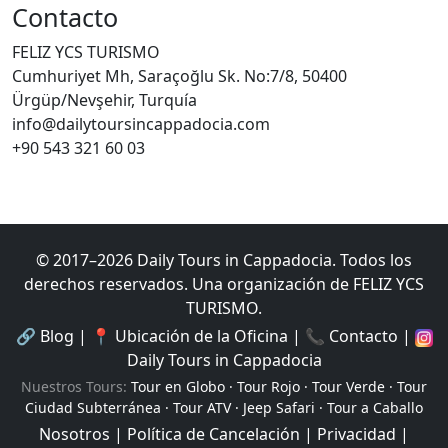
Contacto
FELIZ YCS TURISMO
Cumhuriyet Mh, Saraçoğlu Sk. No:7/8, 50400
Ürgüp/Nevşehir, Turquía
info@dailytoursincappadocia.com
+90 543 321 60 03
© 2017–
2026
Daily Tours in Cappadocia
.
Todos los
derechos reservados.
Una organización de FELIZ YCS
TURISMO.
🔗
Blog
|
📍
Ubicación de la Oficina
|
📞
Contacto
|
Daily Tours in Cappadocia
Nuestros Tours
:
Tour en Globo
·
Tour Rojo
·
Tour Verde
·
Tour
Ciudad Subterránea
·
Tour ATV
·
Jeep Safari
·
Tour a Caballo
Nosotros
|
Política de Cancelación
|
Privacidad
|