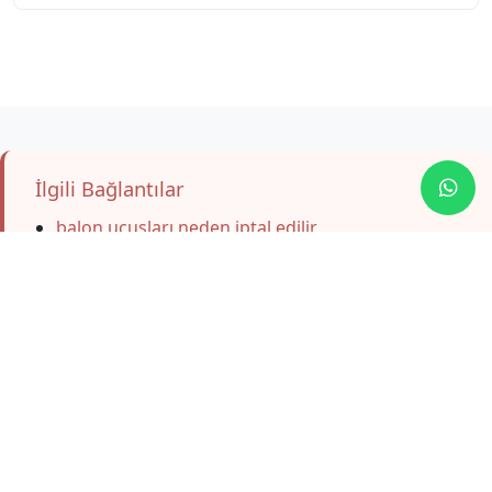
İlgili Bağlantılar
balon uçuşları neden iptal edilir
Kapadokya Turlarını Keşfedin
Aracıya komisyon ödemeden direkt bizden
rezervasyon yapın. Profesyonel rehberlik,
şeffaf fiyatlandırma.